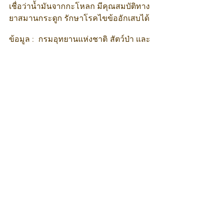
เชื่อว่าน้ำมันจากกะโหลก มีคุณสมบัติทาง
ยาสมานกระดูก รักษาโรคไขข้ออักเสบได้
ข้อมูล :  กรมอุทยานแห่งชาติ สัตว์ป่า และ
พันธุ์พืช
ภาพ   : สมาคมอุทยานแห่งชาติ
ดูทั้งหมด
โพสต์ล่าสุด