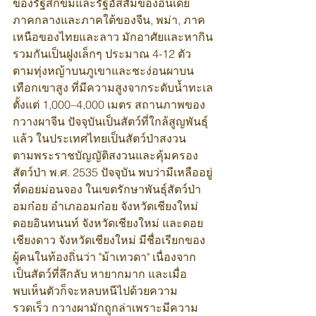
ของรัฐสิกขิมและรัฐอัสสัมของอินเดีย 
ภาคกลางและภาคใต้ของจีน, พม่า, ภาค
เหนือของไทยและลาว มักอาศัยและหากิน
รวมกันเป็นฝูงเล็กๆ ประมาณ 4-12 ตัว 
ตามทุ่งหญ้าบนภูเขาและชะง่อนผาบน
เทือกเขาสูง ที่มีความสูงจากระดับน้ำทะเล
ตั้งแต่ 1,000–4,000 เมตร สถานภาพของ
กวางผาจีน ปัจจุบันเป็นสัตว์ที่ใกล้สูญพันธุ์
แล้ว ในประเทศไทยเป็นสัตว์ป่าสงวน
ตามพระราชบัญญัติสงวนและคุ้มครอง
สัตว์ป่า พ.ศ. 2535 ปัจจุบัน พบว่ามีเหลืออยู่
ที่ดอยม่อนจอง ในเขตรักษาพันธุ์สัตว์ป่า
อมก๋อย อำเภออมก๋อย จังหวัดเชียงใหม่ 
ดอยอินทนนท์ จังหวัดเชียงใหม่ และดอย
เชียงดาว จังหวัดเชียงใหม่ มีชื่อเรียกของ
ผู้คนในท้องถิ่นว่า "ม้าเทวดา" เนื่องจาก
เป็นสัตว์ที่ลึกลับ หายากมาก และเมื่อ
พบเห็นตัวก็จะหลบหนีไปด้วยความ
รวดเร็ว กวางผามักถูกล่าเพราะมีความ