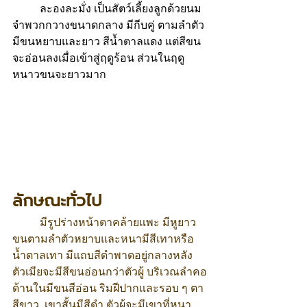
ละองละมั่ง เป็นสัตว์เลี้ยงลูกด้วยนม
จำพวกกวางขนาดกลาง มีกีบคู่ ตามลำตัว
มีขนหยาบและยาว สีน้ำตาลแดง แต่สีขน
จะอ่อนลงเมื่อเข้าสู่ฤดูร้อน ส่วนในฤดู
หนาวขนจะยาวมาก 
ลักษณะทั่วไป
 	มีรูปร่างหน้าตาคล้ายแพะ มีหูยาว 
ขนตามลำตัวหยาบและหนามีสีเทาหรือ
น้ำตาลเทา มีแถบสีดำพาดอยู่กลางหลัง 
ตัวเมียจะมีสีขนอ่อนกว่าตัวผู้ บริเวณลำคอ
ด้านในมีขนสีอ่อน ริมฝีปากและรอบ ๆ ตา
สีขาว  เขาสั้นมีสีดำ ตัวผู้จะมีเขาที่หนา