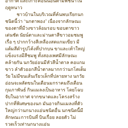
อากาศ และเกาะคอนนอนตามพืชน้ำใน
ฤดูหนาว
	ชาวบ้านในบริเวณที่ค้นพบเรียกนก
ชนิดนี้ว่า “นกตาพอง” เนื่องจากลักษณะ
ของตาที่มีวงขาวล้อมรอบ ขอบตาขาว
เด่นชัด นัยน์ตาและม่านตาสีขาวอมชมพู
เรื่อ ๆ ปากกว้างสีเหลืองสดแกมเขียว มี
แต้มสีดำรูปโค้งที่ปากบน ขาและเท้าใหญ่
แข็งแรงมีสีชมพู ทั้งสองเพศมีลักษณะ
คล้ายกัน นกวัยอ่อนมีหัวสีน้ำตาล คอแกม
ขาว ลำตัวออกสีน้ำตาลมากกว่านกโตเต็ม
วัย ไม่มีขนเส้นเรียวเล็กที่ปลายหาง นกวัย
อ่อนจะผลัดขนในเดือนมกราคมถึงเดือน
กุมภาพันธ์ กินแมลงเป็นอาหาร โดยโฉบ
จับในอากาศ จากขนาดและโครงสร้าง
ปากที่พิเศษของนก มันอาจกินแมลงที่ตัว
ใหญ่กว่านกนางแอ่นชนิดอื่น นกชนิดนี้มี
ลักษณะการบินที่ บินเรื่อย ลอยตัว ไม่
รวดเร็วเท่านกนางแอ่น