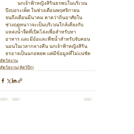
	นกเจ้าฟ้าหญิงสิรินธรพบในบริเวณ
บึงบอระเพ็ด ในช่วงเดือนพฤศจิกายน
จนถึงเดือนมีนาคม คาดว่าถิ่นอาศัยใน
ช่วงฤดูหนาวจะเป็นบริเวณใกล้เคียงกับ
แหล่งน้ำจืดที่เปิดโล่งเพื่อสำหรับหา
อาหาร และมีอ้อและพืชน้ำสำหรับจับคอน
นอนในเวลากลางคืน นกเจ้าฟ้าหญิงสิริน
ธรอาจเป็นนกอพยพ แต่มีข้อมูลที่ไม่แน่ชัด
สัตว์สงวน
สัตว์สงวน(สัตว์ปีก)
ดูทั้งหมด
โพสต์ล่าสุด