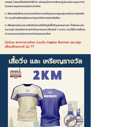
การกุศล
โดยรายได้หลังหักค่าใช้จ่าย สนับสนุนโครงการพัฒนาศูนย์มะเร็งแบบบูรณาการ
โรงพยาบาลจุฬาลงกรณ์สภากาชาดไทย
3. เพื่อส่งเสริมให้ประชาชนตระหนักถึงความสำคัญของการดูแลสุขภาพด้วยการเดินหรือ
วิ่ง และสร้างเสริม
พฤติกรรมการออกกำลังกายอย่างต่อเนื่อง
4. เพื่อเผยแพร่และประชาสัมพันธ์สถานที่สำคัญในพื้นที่กรุงเทพมหานคร ทั้งฝั่งพระนคร
และธนบุรี ตลอดเส้นทางการวิ่งข้ามสะพานประวัติศาสตร์ 4 สะพาน และได้มีโอกาสชื่นชม
ความงามของแหล่งมรดกทางวัฒนธรรมของไทย
จัดโดย สภากาชาดไทย ร่วมกับ Inspire Runner และกลุ่ม
เพื่อนศึกษานารี รุ่น 77
เสื้อวิ่ง และ เหรียญรางวัล