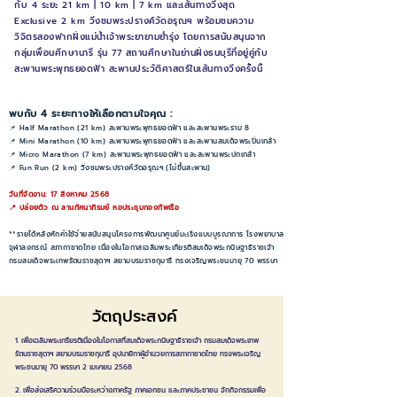
กับ 4 ระยะ 21 km | 10 km | 7 km และเส้นทางวิ่งสุด
Exclusive 2 km วิ่งชมพระปรางค์วัดอรุณฯ พร้อมชมความ
วิจิตรสองฟากฝั่งแม่น้ำเจ้าพระยายามย่ำรุ่ง โดยการสนับสนุนจาก
กลุ่มเพื่อนศึกษานารี รุ่น 77 สถานศึกษาในย่านฝั่งธนบุรีที่อยู่คู่กับ
สะพานพระพุทธยอดฟ้า สะพานประวัติศาสตร์ในเส้นทางวิ่งครั้งนี้
พบกับ 4 ระยะทางให้เลือกตามใจคุณ :
📌 Half Marathon (21 km) สะพานพระพุทธยอดฟ้า และสะพานพระราม 8
📌 Mini Marathon (10 km) สะพานพระพุทธยอดฟ้า และสะพานสมเด็จพระปิ่นเกล้า
📌 Micro Marathon (7 km) สะพานพระพุทธยอดฟ้า และสะพานพระปกเกล้า
📌 Fun Run (2 km) วิ่งชมพระปรางค์วัดอรุณฯ (ไม่ขึ้นสะพาน)
วันที่จัดงาน: 17 สิงหาคม 2568
📍 ปล่อยตัว ณ ลานทัศนาภิรมย์ หอประชุมกองทัพเรือ
**รายได้หลังหักค่าใช้จ่ายสนับสนุนโครงการพัฒนาศูนย์มะเร็งแบบบูรณาการ โรงพยาบาล
จุฬาลงกรณ์ สภากาชาดไทย เนื่องในโอกาสเฉลิมพระเกียรติสมเด็จพระกนิษฐาธิราชเจ้า
กรมสมเด็จพระเทพรัตนราชสุดาฯ สยามบรมราชกุมารี ทรงเจริญพระชนมายุ 70 พรรษา
วัตถุประสงค์
1. เพื่อเฉลิมพระเกรียรติเนื่องในโอกาสที่สมเด็จพระกนิษฐาธิราชเจ้า กรมสมเด็จพระเทพ
รัตนราชสุดาฯ สยามบรมราชกุมารี
อุปนายิกาผู้อำนวยการสภากาชาดไทย ทรงพระเจริญ
พระชนมายุ 70 พรรษา 2 เมษายน 2568
2. เพื่อส่งเสริความร่วมมือระหว่างภาครัฐ ภาคเอกชน และภาคประชาชน จักกิจกรรมเพื่อ