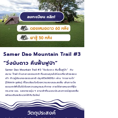
ลงทะเบียน คลิก!
Samer Dao Mountain Trail #3
“วิ่งนับดาว คืนฟื้นฟูป่า”
Samer Dao Mountain Trail #3 “วิ่งนับดาว คืนฟื้นฟูป่า” กับ
สนาม Trail ท่ามกลางธรรมชาติ ที่จะชวนคุณไปท่องเที่ยวด้วยสอง
เท้า ก้าวสู่อ้อมกอดธรรมชาติ ปลุกชีวิตให้มีชีวา ผ่าน ‘การอาบป่า’
(Shinrin-yoku) ที่โอบล้อมใจด้วยความสงบและสดชื่น เส้นทางวิ่ง
ธรรมชาติที่เต็มไปด้วยความสนุกและท้าทาย ภายใต้สายหมอกที่ฟุ้ง
กระจาย และ แสงทองอุ่น ๆ ยามเช้าที่จะมอบประสบการณ์สุดสดชื่น
พร้อมเติมพลังบวกให้กับวันใหม่
วัตถุประสงค์