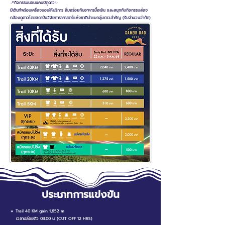
📍กิจกรรมนอนแคมป์ดูดาว✨
มีเต็นท์พร้อมเครื่องนอนให้บริการ อิ่มอร่อยกับอาหารมื้อเย็น และสนุกกับกิจกรรมส่อง
กล้องดูดาวโดยสถาบันวิจัยดาราศาสตร์แห่งชาตินำชมกลุ่มดาวสำคัญ (รับจำนวนจำกัด)
ประเภทการแข่งขัน
🔸 Trail 40 KM gain 1,652 m
เวลาปล่อยตัว 03.00 น. (CUT OFF 12 HRS)