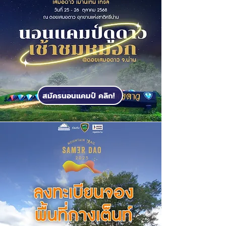
สมัครนอนแคมป์ คลิก!