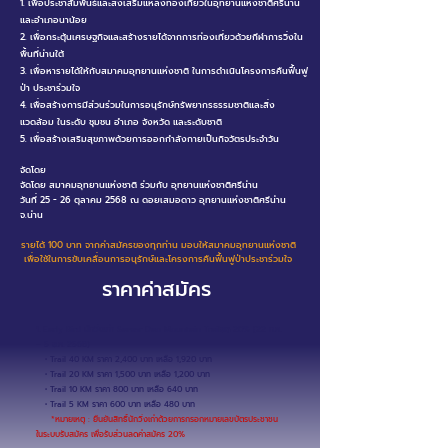
1. เพื่อประชาสัมพันธ์และส่งเสริมแหล่งท่องเที่ยวในอุทยานแห่งชาติศรีน่าน
และอำเภอนาน้อย​
2. เพื่อกระตุ้นเศรษฐกิจและสร้างรายได้จากการท่องเที่ยวด้วยกีฬาการวิ่งใน
พื้นที่น่านใต้​​
3. เพื่อหารายได้ให้กับสมาคมอุทยานแห่งชาติ ในการดำเนินโครงการคืนฟื้นฟู
ป่า ประชาร่วมใจ​​
4. เพื่อสร้างการมีส่วนร่วมในการอนุรักษ์ทรัพยากรธรรมชาติและสิ่ง
แวดล้อม ในระดับ ชุมชน อำเภอ จังหวัด และระดับชาติ​​
5. เพื่อสร้างเสริมสุขภาพด้วยการออกกำลังกายเป็นกิจวัตรประจำวัน
จัดโดย
จัดโดย สมาคมอุทยานแห่งชาติ ร่วมกับ อุทยานแห่งชาติศรีน่าน
วันที่ 25 - 26 ตุลาคม 2568 ณ ดอยเสมอดาว อุทยานแห่งชาติศรีน่าน
จ.น่าน
รายได้ 100 บาท จากค่าสมัครของทุกท่าน มอบให้สมาคมอุทยานแห่งชาติ
เพื่อใช้ในการขับเคลื่อนการอนุรักษ์และโครงการคืนฟื้นฟูป่าประชาร่วมใจ
ราคาค่าสมัคร
1. Early Bird นักวิ่งเก่า Samer Dao Mountain Trailลด 20% (22 ก.ค.
– 5 ส.ค. 2568)
• Trail 40 KM ราคา 2,400 บาท เหลือ 1,920 บาท
• Trail 20 KM ราคา 1,500 บาท เหลือ 1,200 บาท
• Trail 10 KM ราคา 800 บาท เหลือ 640 บาท
• Trail 5 KM ราคา 600 บาท เหลือ 480 บาท
*หมายเหตุ : ยืนยันสิทธิ์นักวิ่งเก่าด้วยการกรอกหมายเลขบัตรประชาชน
ในระบบรับสมัคร เพื่อรับส่วนลดค่าสมัคร 20%